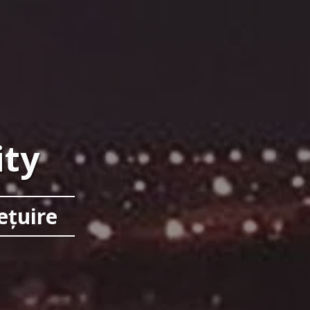
ity
ețuire