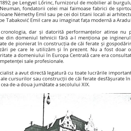
1892; pe Lengyel Lőrinc, furnizorul de mobilier al burgului 
i Neuman, fondatorii celei mai faimoase fabrici de spirto
ioane Némethy Emil sau pe cei doi titani locali ai arhitectu
 pe Tabaković Emil care au imaginat fața modernă a Aradul
cronologia, dar și datorită performanțelor atinse nu 
e din domeniul tehnicii fără a-l menționa pe ingineru
tate de pionierat în construcția de căi ferate și gospodări
zări pe care le utilizăm și în prezent. Nu a fost doar o
oritate a domeniului în Europa Centrală care era consulta
ompetenței sale profesionale.
ecialist a avut directă legatură cu toate lucrările importan
 ale cursurilor sau construcții de căi ferate desfășurate î
n cea de-a doua jumătate a secolului XIX.