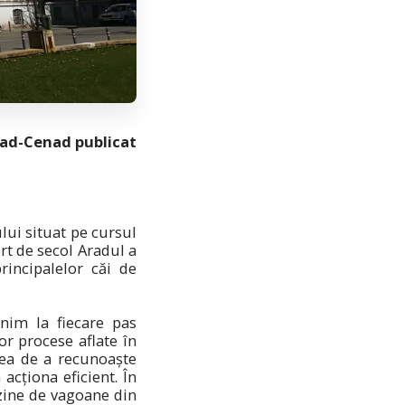
 Arad-Cenad publicat
lui situat pe cursul
rt de secol Aradul a
rincipalelor căi de
lnim la fiecare pas
or procese aflate în
ea de a recunoaște
acționa eficient. În
zine de vagoane din