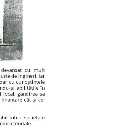
a devansat cu mult
rie de ingineri, iar
doar cu cunoștințele
du-și abilitățile în
l local, gândirea sa
 finanțare cât și cei
bil într-o societate
dirii feudale.