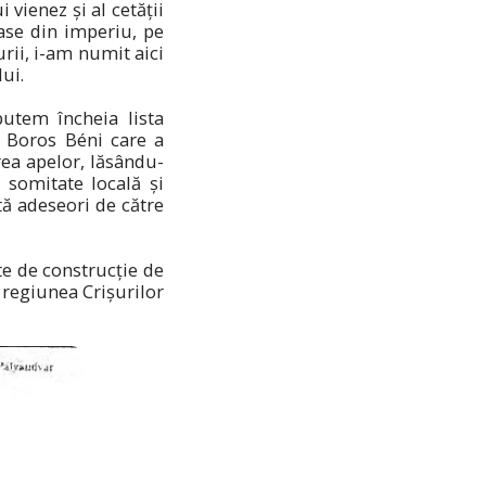
vienez și al cetății
ase din imperiu, pe
rii, i-am numit aici
ui.
putem încheia lista
l Boros Béni care a
rea apelor, lăsându-
 somitate locală și
tă adeseori de către
te de construcție de
n regiunea Crișurilor