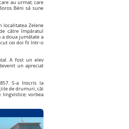
 care au urmat; care
 Boros Béni să sune
n localitatea Zelene
 de către împăratul
n a doua jumătate a
ut cei doi fii într-o
al. A fost un elev
devenit un apreciat
57. S-a înscris la
iile de drumuri, căi
e lingvistice; vorbea