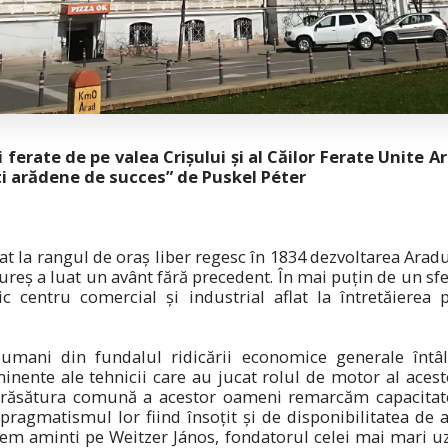
ii ferate de pe valea Crișului și al Căilor Ferate Unite
ti arădene de succes” de Puskel Péter
cat la rangul de oraș liber regesc în 1834 dezvoltarea Aradu
Mureș a luat un avânt fără precedent. În mai puțin de un sfe
c centru comercial și industrial aflat la întretăierea p
 umani din fundalul ridicării economice generale întâ
inente ale tehnicii care au jucat rolul de motor al acest
 trăsătura comună a acestor oameni remarcăm capacitat
pragmatismul lor fiind însoțit și de disponibilitatea de a 
utem aminti pe Weitzer János, fondatorul celei mai mari u