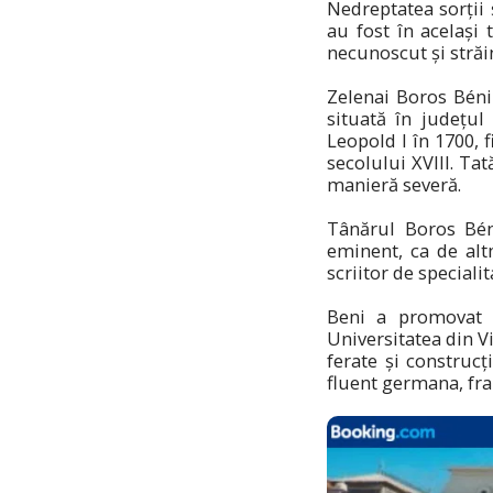
Nedreptatea sorții 
au fost în același
necunoscut și străi
Zelenai Boros Béni 
situată în județul
Leopold I în 1700,
secolului XVIII. Tat
manieră severă.
Tânărul Boros Bén
eminent, ca de alt
scriitor de speciali
Beni a promovat e
Universitatea din V
ferate și construcți
fluent germana, fra