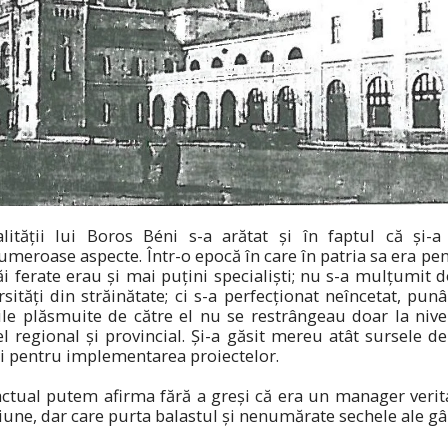
lității lui Boros Béni s-a arătat și în faptul că și-
meroase aspecte. Într-o epocă în care în patria sa era penu
ăi ferate erau și mai puțini specialiști; nu s-a mulțumit 
sități din străinătate; ci s-a perfecționat neîncetat, punân
rile plăsmuite de către el nu se restrângeau doar la nive
el regional și provincial. Și-a găsit mereu atât sursele de
i pentru implementarea proiectelor.
ctual putem afirma fără a greși că era un manager verita
une, dar care purta balastul și nenumărate sechele ale gân