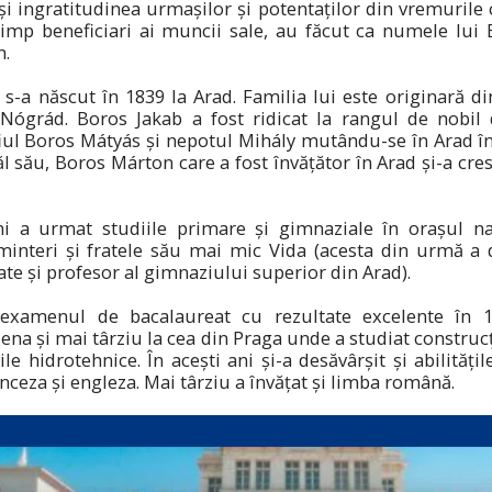
și ingratitudinea urmașilor și potentaților din vremurile
 timp beneficiari ai muncii sale, au făcut ca numele lui
n.
s-a născut în 1839 la Arad. Familia lui este originară di
 Nógrád. Boros Jakab a fost ridicat la rangul de nobil
 fiul Boros Mátyás și nepotul Mihály mutându-se în Arad î
ăl său, Boros Márton care a fost învățător în Arad și-a cresc
i a urmat studiile primare și gimnaziale în orașul nat
minteri și fratele său mai mic Vida (acesta din urmă a 
tate și profesor al gimnaziului superior din Arad).
xamenul de bacalaureat cu rezultate excelente în 18
iena și mai târziu la cea din Praga unde a studiat construcț
ile hidrotehnice. În acești ani și-a desăvârșit și abilitățil
nceza și engleza. Mai târziu a învățat și limba română.