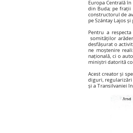
Europa Centrală în 
din Buda; pe frați
constructorul de av
pe Szántay Lajos și
Pentru a respecta 
somităților arăden
desfășurat o activi
ne moștenire reali
națională, ci o aut
miniștri datorită c
Acest creator și sp
diguri, regularizări
și a Transilvaniei î