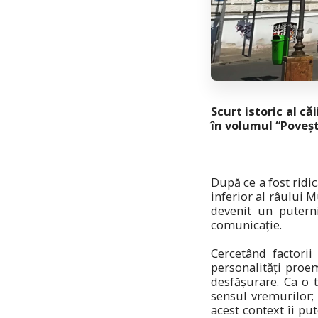
Scurt istoric al că
în volumul “Poveș
După ce a fost ridi
inferior al râului 
devenit un puterni
comunicație.
Cercetând factorii
personalități proem
desfășurare. Ca o
sensul vremurilor; 
acest context îi p