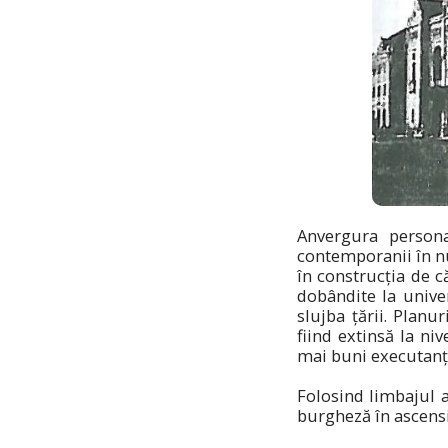
Anvergura persona
contemporanii în nu
în construcția de c
dobândite la univer
slujba țării. Planu
fiind extinsă la niv
mai buni executanț
Folosind limbajul a
burgheză în ascensi