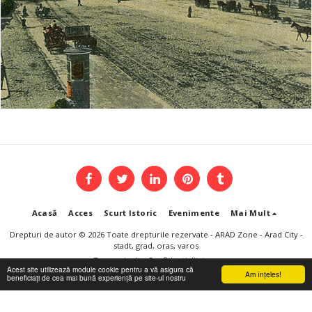
Acasă
Acces
Scurt Istoric
Evenimente
Mai Mult
Drepturi de autor © 2026 Toate drepturile rezervate -
ARAD Zone - Arad City -
stadt, grad, oras, varos
Termeni
|
Confidențialitate
Acest site utilizează module cookie pentru a vă asigura că
Am înţeles!
beneficiați de cea mai bună experiență pe site-ul nostru