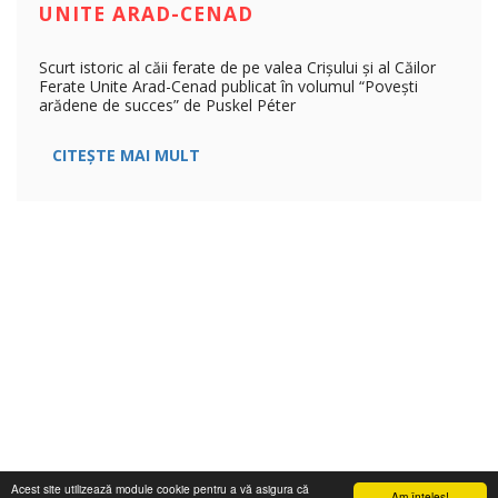
UNITE ARAD-CENAD
Scurt istoric al căii ferate de pe valea Crișului și al Căilor
Ferate Unite Arad-Cenad publicat în volumul “Povești
arădene de succes” de Puskel Péter
CITEȘTE MAI MULT
Acest site utilizează module cookie pentru a vă asigura că
Am înţeles!