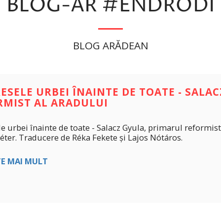
BLOG-AR #ENDRÖDI
BLOG ARĂDEAN
ESELE URBEI ÎNAINTE DE TOATE - SALA
RMIST AL ARADULUI
le urbei înainte de toate - Salacz Gyula, primarul reformis
éter. Traducere de Réka Fekete și Lajos Nótáros.
TE MAI MULT