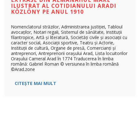
ILUSTRAT AL COTIDIANULUI ARADI
KÖZLÖNY PE ANUL 1910
Nomenclatorul străzilor, Administrarea justiției, Tabloul
avocaților, Notari regali, Sistemul de sănătate, Instituții
filantropice, Artă şi literatură, Societăţi civile şi asociaţii cu
caracter social, Asociații sportive, Teatru și Actorie,
Instituţii de cultură, Organe de presă, Comercianți și
antreprenori, Antreprenorii orașului Arad, Lista locuitorilor
Oraşului Cameral Arad în 1774 Traducerea în limba
română: Gabriel Roman © versiunea în limba română
©Arad.zone
CITEȘTE MAI MULT