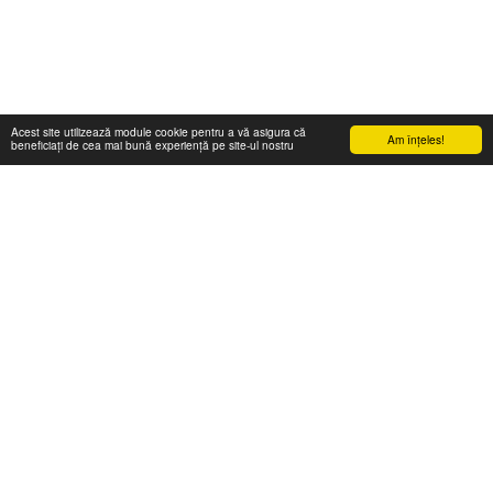
Acest site utilizează module cookie pentru a vă asigura că
Am înţeles!
beneficiați de cea mai bună experiență pe site-ul nostru
Acasă
Acces
Scurt Istoric
Evenimente
Mai Mult
Drepturi de autor © 2026 Toate drepturile rezervate -
ARAD Zone - Arad City -
stadt, grad, oras, varos
Termeni
|
Confidențialitate