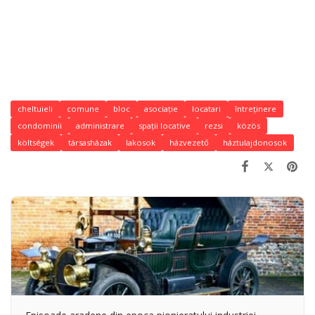
cheltuieli
comune
bloc
asociație
locatari
întreținere
condominii
administrare
spații locative
rezsi
közös
költségek
társasházak
lakosok
házvezető
háztulajdonosok