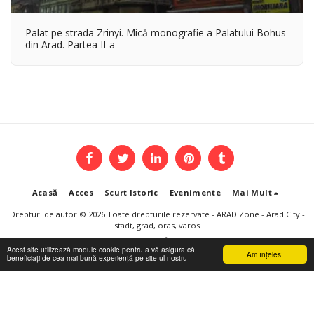
Palat pe strada Zrinyi. Mică monografie a Palatului Bohus
din Arad. Partea II-a
Acasă
Acces
Scurt Istoric
Evenimente
Mai Mult
Drepturi de autor © 2026 Toate drepturile rezervate -
ARAD Zone - Arad City -
stadt, grad, oras, varos
Termeni
|
Confidențialitate
Acest site utilizează module cookie pentru a vă asigura că
Am înţeles!
beneficiați de cea mai bună experiență pe site-ul nostru