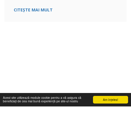
CITEȘTE MAI MULT
Acest site utilizează module cookie pentru a vă asigura că
Am înţeles!
beneficiați de cea mai bună experiență pe site-ul nostru