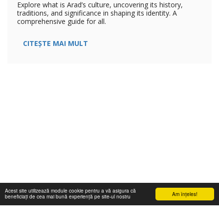
Explore what is Arad’s culture, uncovering its history,
traditions, and significance in shaping its identity. A
comprehensive guide for all.
CITEȘTE MAI MULT
Acest site utilizează module cookie pentru a vă asigura că
Am înţeles!
beneficiați de cea mai bună experiență pe site-ul nostru