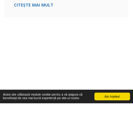
CITEȘTE MAI MULT
Acest site utilizează module cookie pentru a vă asigura că
Am înţeles!
beneficiați de cea mai bună experiență pe site-ul nostru