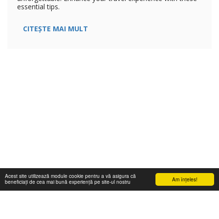
essential tips.
CITEȘTE MAI MULT
Acest site utilizează module cookie pentru a vă asigura că
Am înţeles!
beneficiați de cea mai bună experiență pe site-ul nostru