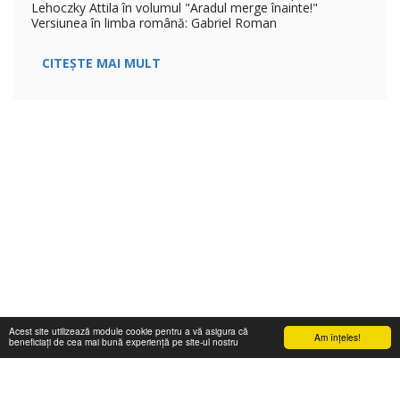
Lehoczky Attila în volumul "Aradul merge înainte!"
Versiunea în limba română: Gabriel Roman
CITEȘTE MAI MULT
Acest site utilizează module cookie pentru a vă asigura că
Am înţeles!
beneficiați de cea mai bună experiență pe site-ul nostru