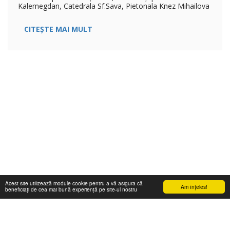
Kalemegdan, Catedrala Sf.Sava, Pietonala Knez Mihailova
CITEȘTE MAI MULT
Acest site utilizează module cookie pentru a vă asigura că
Am înţeles!
beneficiați de cea mai bună experiență pe site-ul nostru