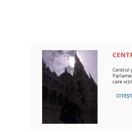
CENTR
Centrul 
Parlamen
care viz
CITEȘ