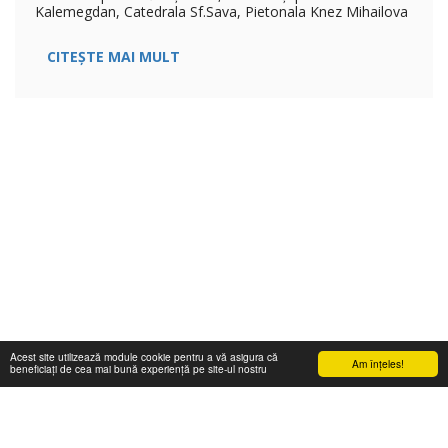
Kalemegdan, Catedrala Sf.Sava, Pietonala Knez Mihailova
CITEȘTE MAI MULT
Acest site utilizează module cookie pentru a vă asigura că
Am înţeles!
beneficiați de cea mai bună experiență pe site-ul nostru