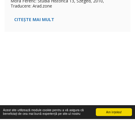
Móra Ferenc: Studia Historica 13, Szeged, 2010,
Traducere: Arad.zone
CITEȘTE MAI MULT
Acest site utilizează module cookie pentru a vă asigura că
Am înţeles!
beneficiați de cea mai bună experiență pe site-ul nostru