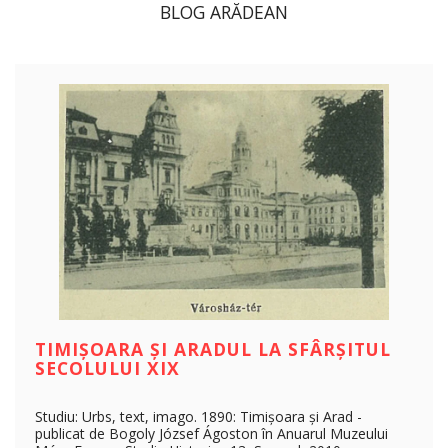
BLOG ARĂDEAN
TIMIȘOARA ȘI ARADUL LA SFÂRȘITUL
SECOLULUI XIX
Studiu: Urbs, text, imago. 1890: Timișoara și Arad -
publicat de Bogoly József Ágoston în Anuarul Muzeului