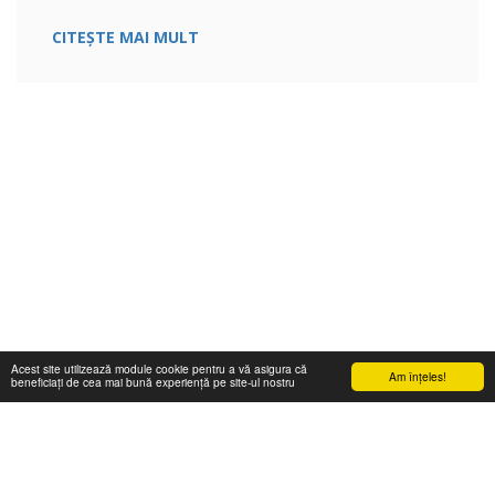
CITEȘTE MAI MULT
Acest site utilizează module cookie pentru a vă asigura că
Am înţeles!
beneficiați de cea mai bună experiență pe site-ul nostru